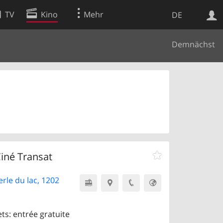
TV
Kino
Mehr
DE
Demnächst
Websuche
Apps
Ciné Transat
erle du lac, 1202
ets: entrée gratuite