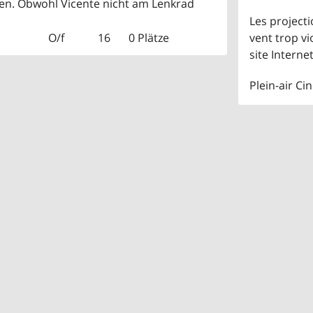
en. Obwohl Vicente nicht am Lenkrad
Les project
O/f
16
0 Plätze
vent trop vi
site Interne
Plein-air Ci