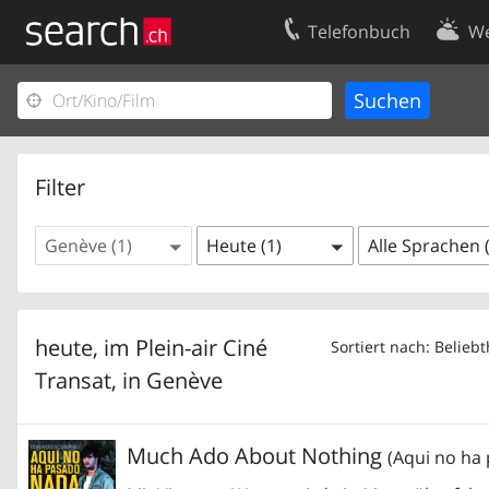
Telefonbuch
We
Ihr Eintrag
Kontakt
Kundencenter Geschäftskunden
Nutzungsbed
Impressum
Datenschutze
Filter
Genève (1)
Heute (1)
Alle Sprachen 
heute, im Plein-air Ciné
Sortiert nach: Beliebt
Transat, in
Genève
Much Ado About Nothing
(Aqui no ha