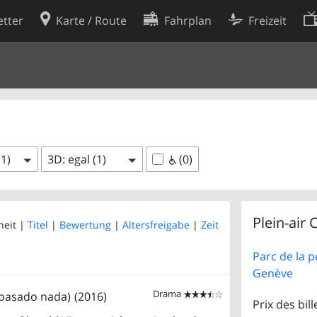
tter
Karte / Route
Fahrplan
Freizeit
Cookie-Richtlinie
ingungen
Cookie-Einstellungen
rklärung
Entwickler
(1)
3D: egal (1)
(0)
Plein-air 
heit |
Titel
|
Bewertung
|
Altersfreigabe
|
Zeit
Parc de la p
Genève
Drama
 pasado nada)
(2016)


Prix des bill