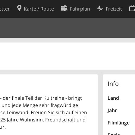
tter
Karte / Route
Fahrplan
Freizeit
Cookie-Richtlinie
ingungen
Cookie-Einstellungen
rklärung
Entwickler
Info
er finale Teil der Kultreihe - bringt
Land
n und jede Menge sehr fragwürdige
Jahr
se Leinwand. Freuen Sie sich auf einen
r 25 Jahre Wahnsinn, Freundschaft und
Filmlänge
ur.