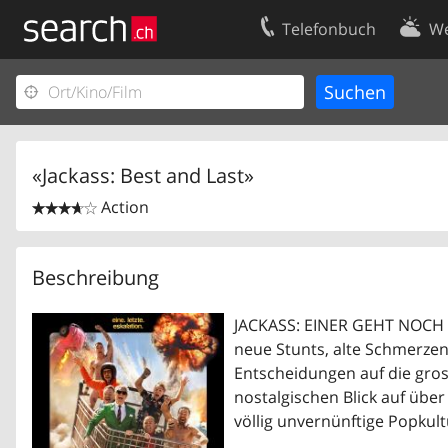
Telefonbuch
We
Ihr Eintrag
Kontakt
Kundencenter Geschäftskunden
Nutzungsbed
Impressum
Datenschutze
«Jackass: Best and Last»
Action


Beschreibung
JACKASS: EINER GEHT NOCH - d
neue Stunts, alte Schmerze
Entscheidungen auf die gros
nostalgischen Blick auf übe
völlig unvernünftige Popkult