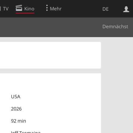
TV
Kino
Mehr
DE
Demnächst
Websuche
Apps
USA
2026
92 min