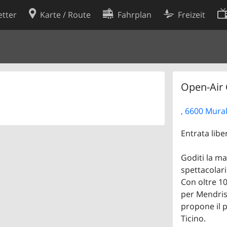
tter
Karte / Route
Fahrplan
Freizeit
Cookie-Richtlinie
ingungen
Cookie-Einstellungen
rklärung
Entwickler
Open-Air 
, 6600 Mura
Entrata libe
Goditi la ma
spettacolari
Con oltre 1
per Mendris
propone il p
Ticino.