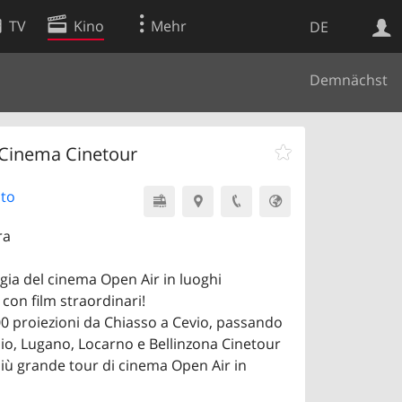
TV
Kino
Mehr
DE
Demnächst
Websuche
Apps
Cinema Cinetour
lto
ra
gia del cinema Open Air in luoghi
 con film straordinari!
00 proiezioni da Chiasso a Cevio, passando
io, Lugano, Locarno e Bellinzona Cinetour
iù grande tour di cinema Open Air in