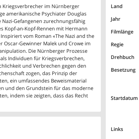
en Kriegsverbrecher im Nürnberger
Land
nge amerikanische Psychiater Douglas
Jahr
die Nazi-Gefangenen zurechnungsfähig
sives Kopf-an-Kopf-Rennen mit Hermann
Filmlänge
. Inspiriert vom Roman «The Nazi and the
iller Oscar-Gewinner Malek und Crowe im
Regie
anipulation. Die Nürnberger Prozesse
Drehbuch
mals Individuen für Kriegsverbrechen,
hlichkeit und Verbrechen gegen den
Besetzung
chenschaft zogen, das Prinzip der
erten, ein umfassendes Beweismaterial
en und den Grundstein für das moderne
gten, indem sie zeigten, dass das Recht
Startdatum
Links