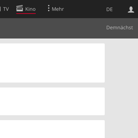
TV
Kino
Mehr
DE
Demnächst
Websuche
Apps