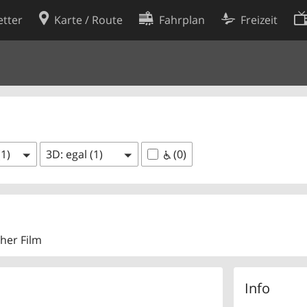
tter
Karte / Route
Fahrplan
Freizeit
Cookie-Richtlinie
ingungen
Cookie-Einstellungen
rklärung
Entwickler
(1)
3D: egal (1)
(0)
cher Film
Info