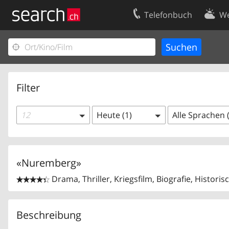
Telefonbuch
We
Ihr Eintrag
Kontakt
Kundencenter Geschäftskunden
Nutzungsbed
Impressum
Datenschutze
Filter
12
Heute (1)
Alle Sprachen 
«Nuremberg»
Drama, Thriller, Kriegsfilm, Biografie, Historis


Beschreibung