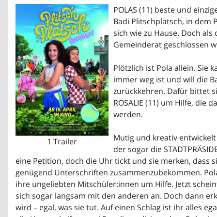
POLAS (11) beste und einzige
Badi Plitschplatsch, in dem P
sich wie zu Hause. Doch al
Gemeinderat geschlossen wir
Plötzlich ist Pola allein. Sie
immer weg ist und will die Ba
zurückkehren. Dafür bittet s
ROSALIE (11) um Hilfe, die d
werden.
Mutig und kreativ entwickel
1 Trailer
der sogar die STADTPRÄSIDEN
eine Petition, doch die Uhr tickt und sie merken, dass s
genügend Unterschriften zusammenzubekommen. Pola s
ihre ungeliebten Mitschüler:innen um Hilfe. Jetzt schei
sich sogar langsam mit den anderen an. Doch dann erk
wird – egal, was sie tut. Auf einen Schlag ist ihr alles e