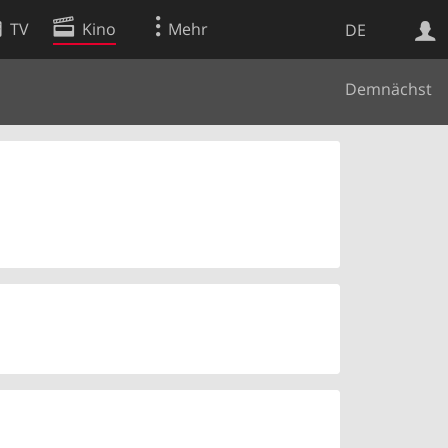
TV
Kino
Mehr
DE
Demnächst
Websuche
Apps