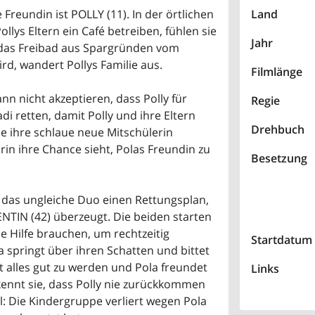
 Freundin ist POLLY (11). In der örtlichen
Land
ollys Eltern ein Café betreiben, fühlen sie
Jahr
s das Freibad aus Spargründen vom
d, wandert Pollys Familie aus.
Filmlänge
 kann nicht akzeptieren, dass Polly für
Regie
di retten, damit Polly und ihre Eltern
Drehbuch
ie ihre schlaue neue Mitschülerin
arin ihre Chance sieht, Polas Freundin zu
Besetzung
t das ungleiche Duo einen Rettungsplan,
TIN (42) überzeugt. Die beiden starten
ie Hilfe brauchen, um rechtzeitig
Startdatum
pringt über ihren Schatten und bittet
nt alles gut zu werden und Pola freundet
Links
ennt sie, dass Polly nie zurückkommen
gal: Die Kindergruppe verliert wegen Pola