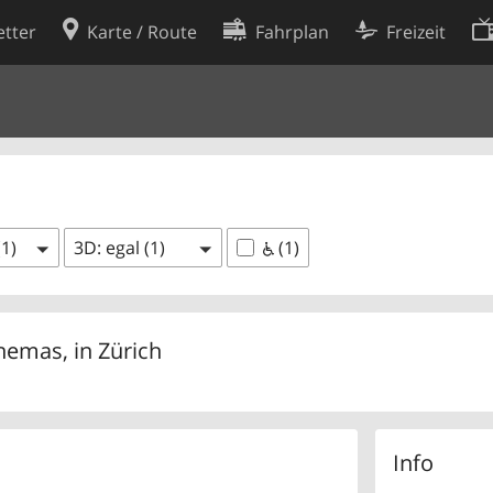
tter
Karte / Route
Fahrplan
Freizeit
Cookie-Richtlinie
ingungen
Cookie-Einstellungen
rklärung
Entwickler
(1)
3D: egal (1)
(1)
inemas, in
Zürich
Info