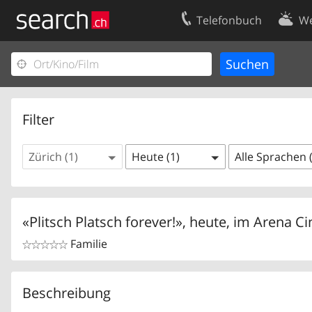
Telefonbuch
We
Ihr Eintrag
Kontakt
Kundencenter Geschäftskunden
Nutzungsbed
Impressum
Datenschutze
Filter
Zürich (1)
Heute (1)
Alle Sprachen 
«Plitsch Platsch forever!», heute, im Arena C
Familie


Beschreibung