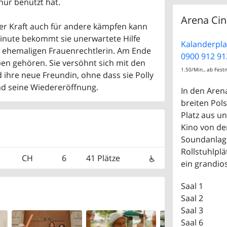
 nur benutzt hat.
Arena Ci
 ihrer Kraft auch für andere kämpfen kann
Minute bekommt sie unerwartete Hilfe
Kalanderplat
r ehemaligen Frauenrechtlerin. Am Ende
0900 912 91
en gehören. Sie versöhnt sich mit den
1.50/Min., ab Fest
 ihre neue Freundin, ohne dass sie Polly
Bad seine Wiedereröffnung.
In den Aren
breiten Pols
Platz aus un
Kino von de
Soundanlage
Rollstuhlplä
CH
6
41 Plätze
ein grandio
Saal 1
Saal 2
Saal 3
Saal 6