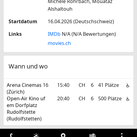
Michèle Rohrbach, Mouataz
Alshaltouh
Startdatum
16.04.2026 (Deutschschweiz)
Links
IMDb
N/A (N/A Bewertungen)
movies.ch
Wann und wo
Arena Cinemas
16
15:40
CH
6
41 Plätze
(
Zürich
)
Open-Air Kino uf
20:40
CH
6
500 Plätze
em Dorfplatz
Rudolfstette
(
Rudolfstetten
)