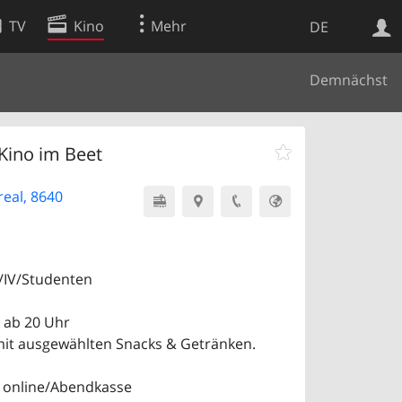
TV
Kino
Mehr
DE
Demnächst
Websuche
Apps
Kino im Beet
eal, 8640
V/IV/Studenten
 ab 20 Uhr
mit ausgewählten Snacks & Getränken.
 online/Abendkasse