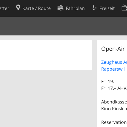
tter
Karte / Route
Fahrplan
Freizeit
Cookie-Richtlinie
ingungen
Cookie-Einstellungen
rklärung
Entwickler
Open-Air 
Zeughaus Ar
Rapperswil
Fr. 19.–
Fr. 17.– AH
Abendkasse
Kino Kiosk 
Reservation