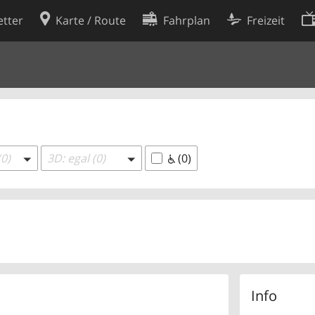
tter
Karte / Route
Fahrplan
Freizeit
Cookie-Richtlinie
ingungen
Cookie-Einstellungen
rklärung
Entwickler
(0)
3D: egal (0)
(0)
Info