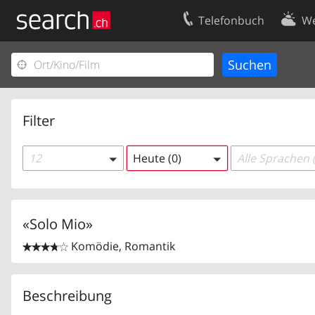
Telefonbuch
We
Ihr Eintrag
Kontakt
Kundencenter Geschäftskunden
Nutzungsbed
Impressum
Datenschutze
Filter
12
Heute (0)
Alle Sprachen 
«Solo Mio»
Komödie, Romantik


Beschreibung