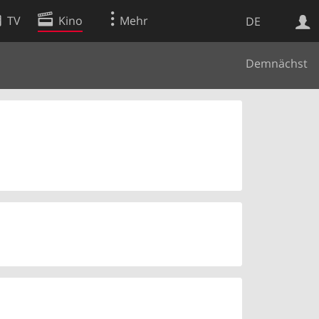
TV
Kino
Mehr
DE
Demnächst
Websuche
Apps