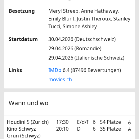
Besetzung
Meryl Streep, Anne Hathaway,
Emily Blunt, Justin Theroux, Stanley
Tucci, Simone Ashley
Startdatum
30.04.2026 (Deutschschweiz)
29.04.2026 (Romandie)
29.04.2026 (Italienische Schweiz)
Links
IMDb
6.4 (87496 Bewertungen)
movies.ch
Wann und wo
Houdini
5 (
Zürich
)
17:30
E/d/f
6
54 Plätze
Kino Schwyz
20:10
D
6
35 Plätze
Grün (
Schwyz
)