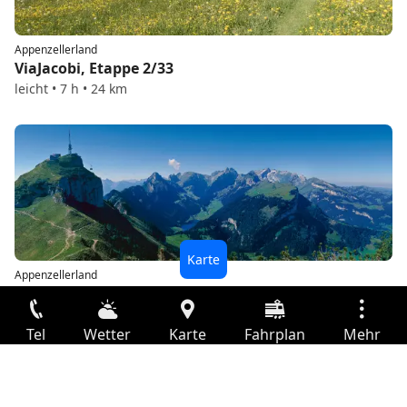
Appenzellerland
ViaJacobi, Etappe 2/33
leicht • 7 h • 24 km
Appenzellerland
Geologischer Wanderweg Alpstein
mittel • 5 h 25 min • 16 km
Tel
Wetter
Karte
Fahrplan
Mehr
Anmelden