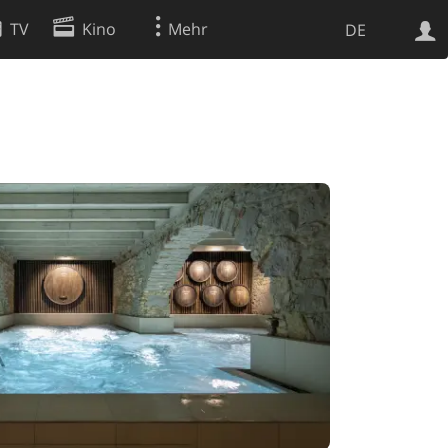
TV
Kino
Mehr
DE
Websuche
Apps