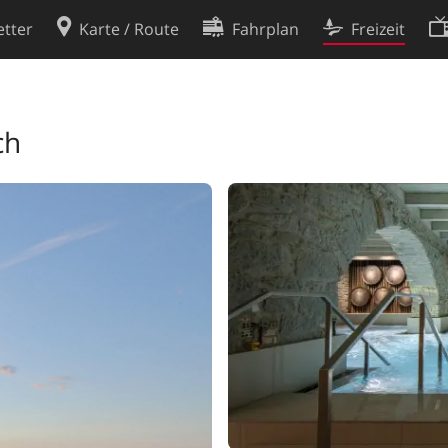
tter
Karte / Route
Fahrplan
Freizeit
Cookie-Richtlinie
ingungen
Cookie-Einstellungen
ch
rklärung
Entwickler