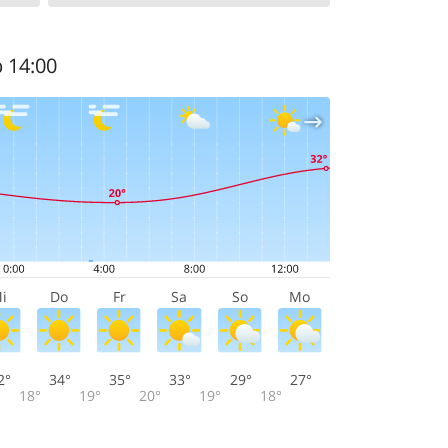
b 14:00
i
Do
Fr
Sa
So
Mo
2°
34°
35°
33°
29°
27°
18°
19°
20°
19°
18°