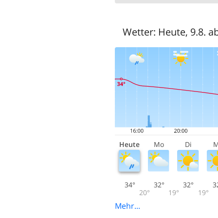
Wetter:
Heute, 9.8. a
Heute
Mo
Di
M
34°
32°
32°
3
20°
19°
19°
Mehr...