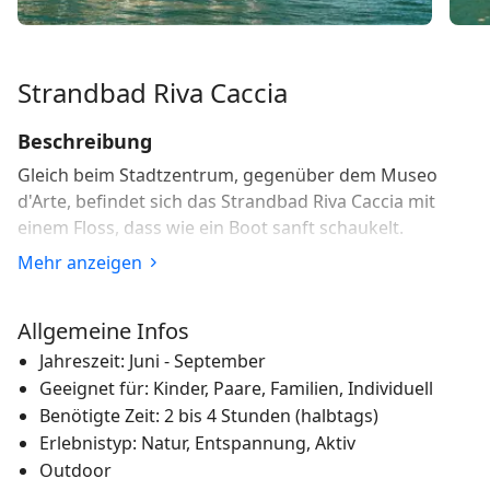
Strandbad Riva Caccia
Beschreibung
Gleich beim Stadtzentrum, gegenüber dem Museo
d'Arte, befindet sich das Strandbad Riva Caccia mit
einem Floss, dass wie ein Boot sanft schaukelt.
Mehr anzeigen
Das Seebad am Luganersee bietet alles, was sich
Badende und Sonnenanbeter wünschen: Seebad,
Sprunganlage, Liegeplattform, Umkleidekabinen,
Allgemeine Infos
Duschen sowie Verpflegungsmöglichkeiten. Von der
Jahreszeit: Juni - September
schwimmenden Holzplattform aus geniesst man eine
Geeignet für: Kinder, Paare, Familien, Individuell
herrliche Aussicht auf die Berge rund um den See.
Benötigte Zeit: 2 bis 4 Stunden (halbtags)
Erlebnistyp: Natur, Entspannung, Aktiv
Anreise: Mit dem Bus Nr 2 und 4 ab dem Bahnhof bis
Outdoor
«Lugano, Loreto», mit dem Bus Nr 1 ab Paradiso bis