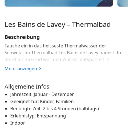
Les Bains de Lavey – Thermalbad
Beschreibung
Tauche ein in das heisseste Thermalwasser der
Schweiz. Im Thermalbad Les Bains de Lavey badest du
im 33 bis 36 Grad warmen Wasser, entspannst in
Saunen und Dampfbädern und geniesst den Blick auf
Mehr anzeigen
die Waadtländer Alpen.
Les Bains de Lavey im Überblick
Allgemeine Infos
Jahreszeit: Januar - Dezember
Les Bains de Lavey liegt im Waadtland am Fusse der
Geeignet für: Kinder, Familien
Alpen. Die Thermalquelle erreicht mit 65 Grad die
höchste Wassertemperatur der Schweiz. Die Anlage
Benötigte Zeit: 2 bis 4 Stunden (halbtags)
umfasst 1600 Quadratmeter Wasserfläche mit Innen-
Erlebnistyp: Entspannung
und Aussenbecken, Saunen, Hammams und
Indoor