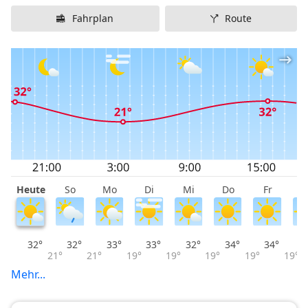
Fahrplan
Route
Heute
So
Mo
Di
Mi
Do
Fr
S
32°
32°
33°
33°
32°
34°
34°
21°
21°
19°
19°
19°
19°
19°
Mehr...