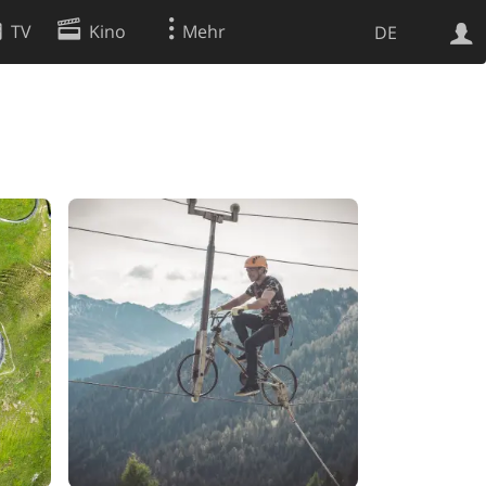
TV
Kino
Mehr
DE
Websuche
Apps