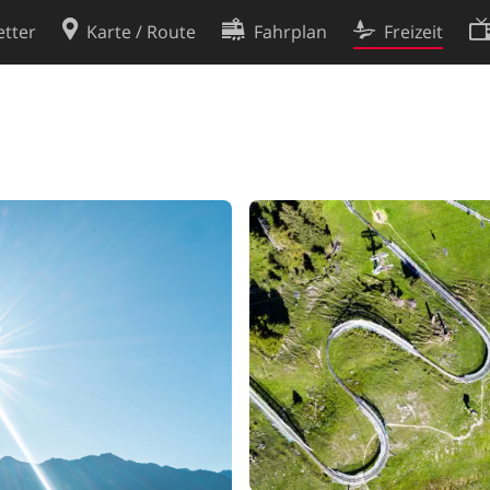
tter
Karte / Route
Fahrplan
Freizeit
Cookie-Richtlinie
ingungen
Cookie-Einstellungen
rklärung
Entwickler