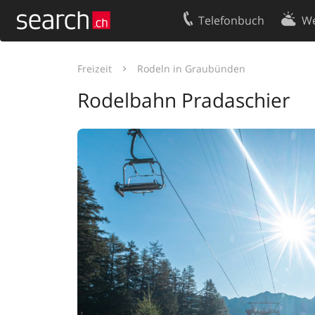
Telefonbuch
We
Ihr Eintrag
Kontakt
Freizeit
Rodeln in Graubünden
Kundencenter Geschäftskunden
Nutzungsbed
Rodelbahn Pradaschier
Impressum
Datenschutze