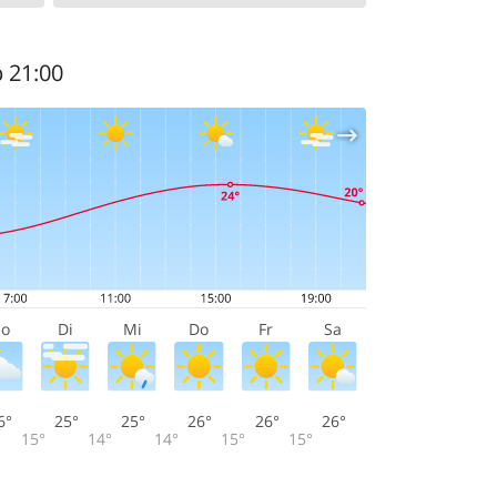
b 21:00
o
Di
Mi
Do
Fr
Sa
6°
25°
25°
26°
26°
26°
15°
14°
14°
15°
15°