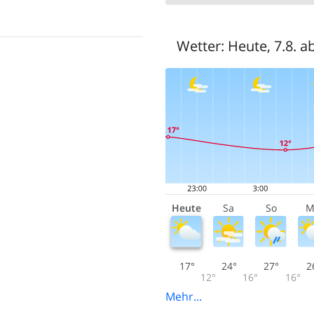
Wetter:
Heute, 7.8. a
Heute
Sa
So
M
17°
24°
27°
2
12°
16°
16°
Mehr...