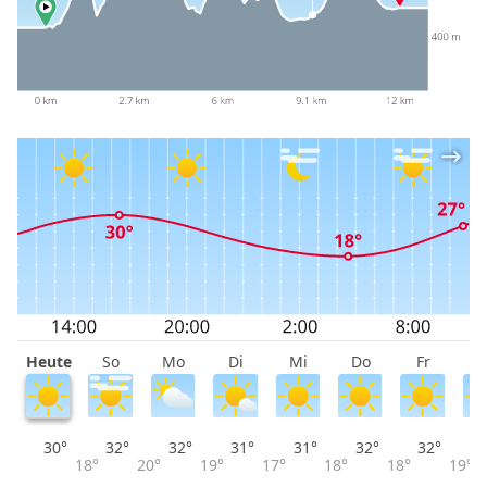
Heute
So
Mo
Di
Mi
Do
Fr
S
30°
32°
32°
31°
31°
32°
32°
18°
20°
19°
17°
18°
18°
19°