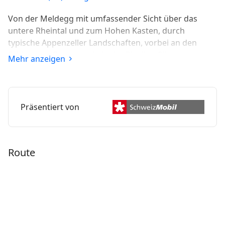
Von der Meldegg mit umfassender Sicht über das
untere Rheintal und zum Hohen Kasten, durch
typische Appenzeller Landschaften, vorbei an den
Schlössern Grünenstein in der Riesling-Silvaner-
Mehr anzeigen
Weinregion und Weinstein - mit kulinarischen «Gilde»-
Höhenflügen.
Präsentiert von
Route