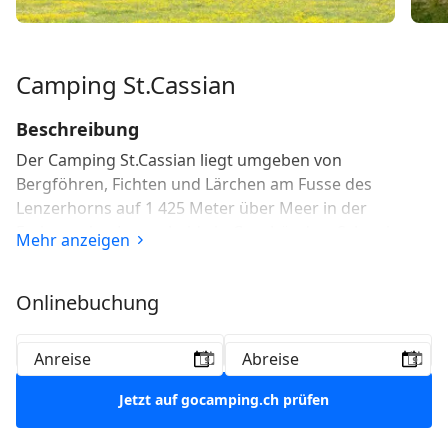
Camping St.Cassian
Beschreibung
Der Camping St.Cassian liegt umgeben von
Bergföhren, Fichten und Lärchen am Fusse des
Lenzerhorns auf 1 425 Meter über Meer in der
Ferienregion Lenzerheide in Graubünden, Schweiz.
Mehr anzeigen
Durch die ruhige Lage am Dorfrand von Lantsch/Lenz
bietet der Campingplatz eine Vielfalt an Sport-, Spiel-
Onlinebuchung
und Erholungsmöglichkeiten im Sommer und im
Winter.