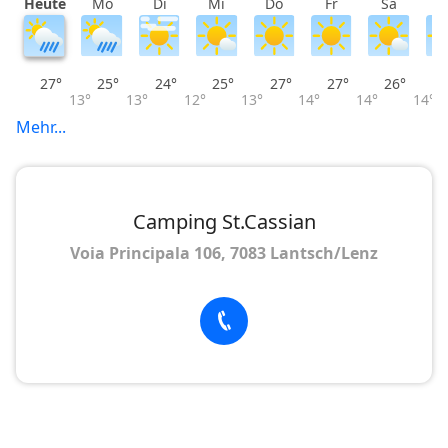
Heute
Mo
Di
Mi
Do
Fr
Sa
S
27°
25°
24°
25°
27°
27°
26°
13°
13°
12°
13°
14°
14°
14°
Mehr...
Camping St.Cassian
Voia Principala 106, 7083 Lantsch/Lenz