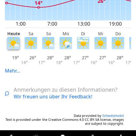
Heute
Sa
So
Mo
Di
Mi
Do
F
19°
26°
28°
28°
27°
27°
28°
14°
17°
18°
17°
16°
16°
17°
Mehr...
Anmerkungen zu diesen Informationen?
Wir freuen uns über Ihr Feedback!
Data provided by
Schweizmobil
Text is provided under the Creative Commons 4.0 CC-BY-SA license, images
are subject to copyright.