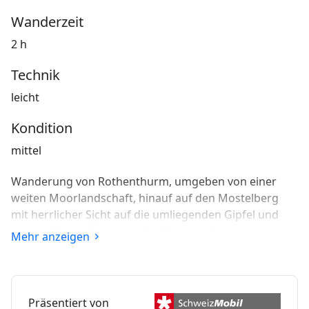
Wanderzeit
2 h
Technik
leicht
Kondition
mittel
Wanderung von Rothenthurm, umgeben von einer
weiten Moorlandschaft, hinauf auf den Mostelberg
mit herrlicher Sicht auf die umliegenden Gipfel und
den tiefblauen Ägerisee. Ausblicke inklusive
Mehr anzeigen
Adrenalinkick gibt es auf der 374 Meter langen
Fussgänger-Hängebrücke hoch über dem Lauitobel.
Präsentiert von