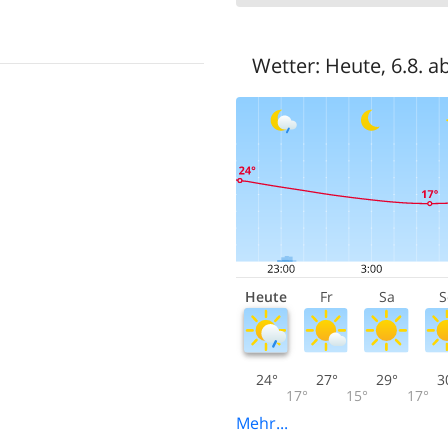
Wetter:
Heute, 6.8. a
Heute
Fr
Sa
S
24°
27°
29°
3
17°
15°
17°
Mehr...