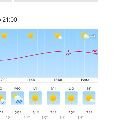
b 21:00
o
Mo
Di
Mi
Do
Fr
0°
29°
31°
31°
32°
31°
18°
17°
18°
19°
19°