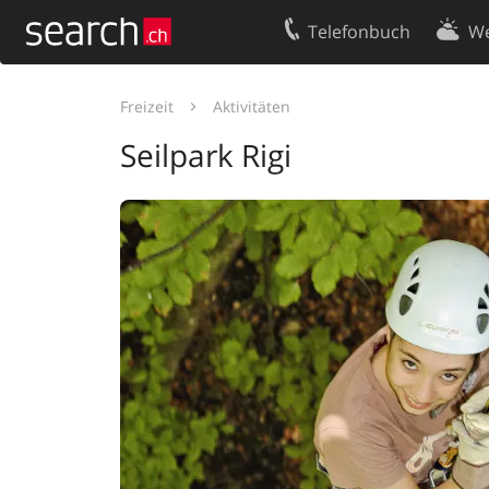
Telefonbuch
We
Ihr Eintrag
Kontakt
Freizeit
Aktivitäten
Kundencenter Geschäftskunden
Nutzungsbed
Seilpark Rigi
Impressum
Datenschutze