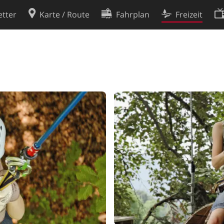
tter
Karte / Route
Fahrplan
Freizeit
Cookie-Richtlinie
ingungen
Cookie-Einstellungen
rklärung
Entwickler