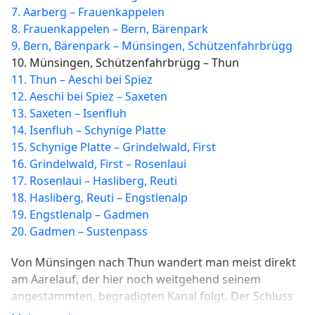
7. Aarberg – Frauenkappelen
8. Frauenkappelen – Bern, Bärenpark
9. Bern, Bärenpark – Münsingen, Schützenfahrbrügg
10. Münsingen, Schützenfahrbrügg – Thun
11. Thun – Aeschi bei Spiez
12. Aeschi bei Spiez – Saxeten
13. Saxeten – Isenfluh
14. Isenfluh – Schynige Platte
15. Schynige Platte – Grindelwald, First
16. Grindelwald, First – Rosenlaui
17. Rosenlaui – Hasliberg, Reuti
18. Hasliberg, Reuti – Engstlenalp
19. Engstlenalp – Gadmen
20. Gadmen – Sustenpass
Von Münsingen nach Thun wandert man meist direkt
am Aarelauf, der hier noch weitgehend seinem
angestammten, begradigten Kanal folgt. Der Schluss
der Etappe führt durch die malerische Altstadt, über