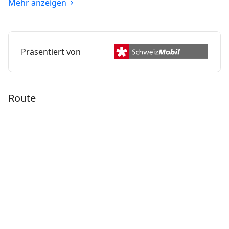
Mehr anzeigen
die Gasse des Bälliz und zwei imposante
Schleusenbrücken zum Bahnhof.
Präsentiert von
Route