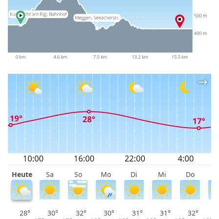
Heute
Sa
So
Mo
Di
Mi
Do
F
28°
30°
32°
30°
31°
31°
32°