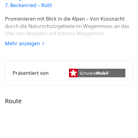
7. Beckenried – Rütli
Promenieren mit Blick in die Alpen – Von Küssnacht
durch die Naturschutzgebiete im Wagenmoos an das
Ufer von Meggen und Schloss Meggehorn.
Annäherung an die Stadt Luzern und Einmarsch über
Mehr anzeigen
die Tourismusallee des 19. Jahrhunderts, die
Quaianlage mit Fernsicht in die Alpen.
Präsentiert von
Route