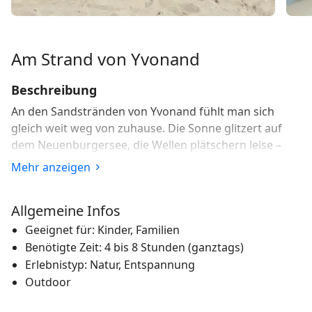
Am Strand von Yvonand
Beschreibung
An den Sandstränden von Yvonand fühlt man sich
gleich weit weg von zuhause. Die Sonne glitzert auf
dem Neuenburgersee, die Wellen plätschern leise –
fast wie am Meer.
Mehr anzeigen
Die vielen Strände und kleinen, natürlichen Buchten
von Yvonand bezaubern durch feinen Sand und
Allgemeine Infos
türkisblaues Wasser. Sie liegen mitten im Grünen und
Geeignet für: Kinder, Familien
sind perfekt zum Träumen und Ausspannen. Solche
Benötigte Zeit: 4 bis 8 Stunden (ganztags)
Sandstrände findet man in der Schweiz selten: Sie
Erlebnistyp: Natur, Entspannung
fallen flach ins Wasser ab, das nur eine geringe
Outdoor
Strömung hat. Ein natürliches Spielfeld für Kinder, das
durch Spielplätze ergänzt wird.