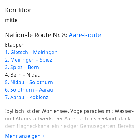
Kondition
mittel
Nationale Route Nr. 8:
Aare-Route
Etappen
1. Gletsch – Meiringen
2. Meiringen – Spiez
3. Spiez – Bern
4. Bern – Nidau
5. Nidau – Solothurn
6. Solothurn – Aarau
7. Aarau – Koblenz
Idyllisch ist der Wohlensee, Vogelparadies mit Wasser-
und Atomkraftwerk. Der Aare nach ins Seeland, dank
dem Hagneckkanal ein riesiger Gemüsegarten. Bereits
erahnt man den Bielersee, noch versteckt hinter Schilf
Mehr anzeigen