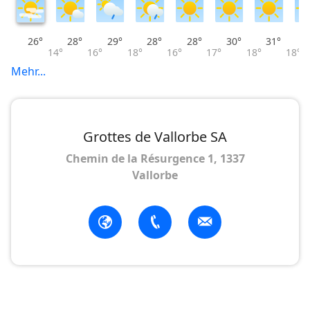
26°
28°
29°
28°
28°
30°
31°
14°
16°
18°
16°
17°
18°
18°
Mehr...
Grottes de Vallorbe SA
Chemin de la Résurgence 1, 1337
Vallorbe