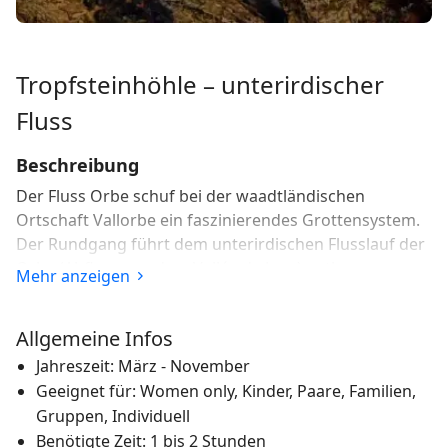
Tropfsteinhöhle – unterirdischer
Fluss
Beschreibung
Der Fluss Orbe schuf bei der waadtländischen
Ortschaft Vallorbe ein faszinierendes Grottensystem.
Der Rundgang führt dem unterirdischen Flusslauf der
Orbe (Abfluss aus dem Vallée de Joux) entlang zu
Mehr anzeigen
Stalaktiten, Stalagmiten, Tropfsteingebilden, Säulen
und zu Galerien. Einst sollen hier Feen gehaust und
Allgemeine Infos
junge Männer bezirzt haben.
Jahreszeit: März - November
Vor zehn Millionen Jahren war die Schweiz noch ein
Geeignet für: Women only, Kinder, Paare, Familien,
Meer. Dieses lagerte bei Vallorbe Unmengen Kalk ab,
Gruppen, Individuell
durch die sich der Fluss Orbe später im Laufe der Zeit
Benötigte Zeit: 1 bis 2 Stunden