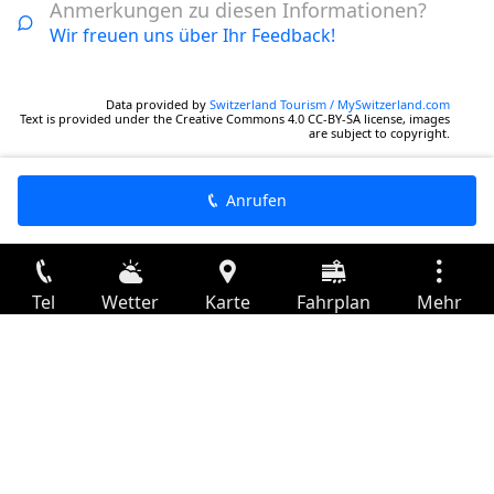
Anmerkungen zu diesen Informationen?
Wir freuen uns über Ihr Feedback!
Data provided by
Switzerland Tourism / MySwitzerland.com
Text is provided under the Creative Commons 4.0 CC-BY-SA license, images
are subject to copyright.
Anrufen
Tel
Wetter
Karte
Fahrplan
Mehr
Anmelden
Dienste
Abfahrtstabelle