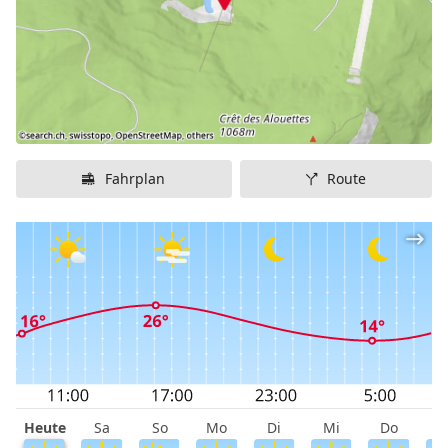
Wochenende
Fahrplan
Route
Heute
Sa
So
Mo
Di
Mi
Do
F