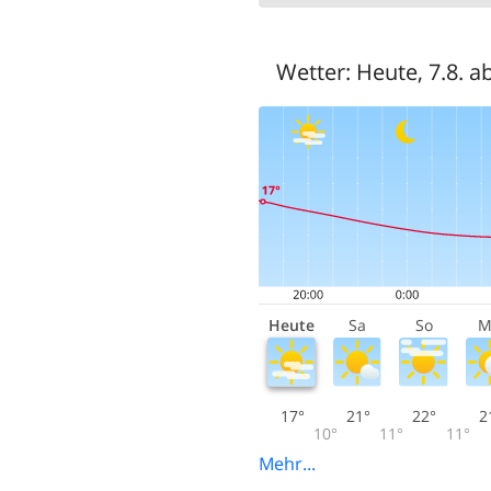
Wetter:
Heute, 7.8. a
Heute
Sa
So
M
17°
21°
22°
2
10°
11°
11°
Mehr...