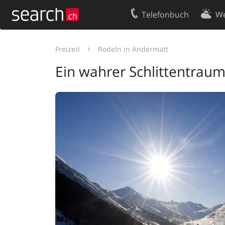
Telefonbuch
We
Ihr Eintrag
Kontakt
Freizeit
Rodeln in Andermatt
Kundencenter Geschäftskunden
Nutzungsbed
Ein wahrer Schlittentraum
Impressum
Datenschutze