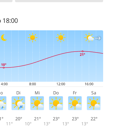
b 18:00
o
Di
Mi
Do
Fr
Sa
1°
20°
21°
23°
23°
22°
11°
10°
13°
13°
13°