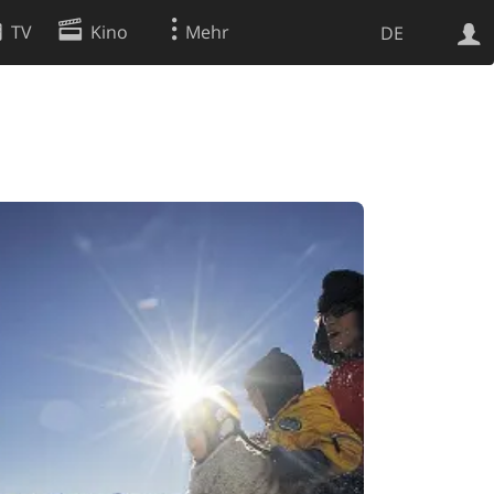
TV
Kino
Mehr
DE
Websuche
Apps