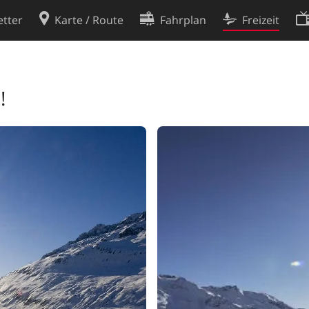
tter
Karte / Route
Fahrplan
Freizeit
Cookie-Richtlinie
ingungen
Cookie-Einstellungen
!
rklärung
Entwickler