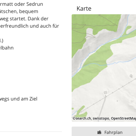
ermatt oder Sedrun
Karte
 Nätschen, bequem
lweg startet. Dank der
derfreundlich und auch für
.)
elbahn
wegs und am Ziel
Fahrplan