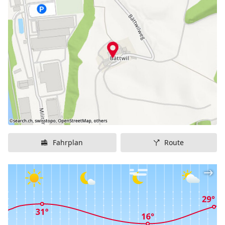
Milchwirtschaft und Ackerbau züchtet die Familie
Mathys auch Esel. Deshalb sind genau die Eseltouren
ein Hit.
Der Bauernhof ist der ideale Ausgangspunkt für
Wanderungen und Velotouren ins Emmental und
eignet sich ausgezeichnet zum Baden in der Emme
sowie zum Golfspielen in Oberburg.
Die Eselzucht
Geführte Ausritte mit den Grosseseln und mit dem
Pferd sind für Gross und Klein ein eindrückliches
Erlebnis. Die Strecke richtet sich nach Wetterlage und
Fahrplan
Route
zeitlichem Rahmen.
Der Bauernhof der Familie Mathis ist mit dem Q1
ausgezeichnet.
Schule auf dem Bauernhof
SchuB lädt Schülerinnen und Schüler zum aktiven und
erlebnisreichen Lernen auf den Bauernhof ein.