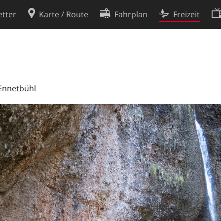
tter
Karte / Route
Fahrplan
Freizeit
Cookie-Richtlinie
ingungen
Cookie-Einstellungen
rklärung
Entwickler
 Ennetbühl