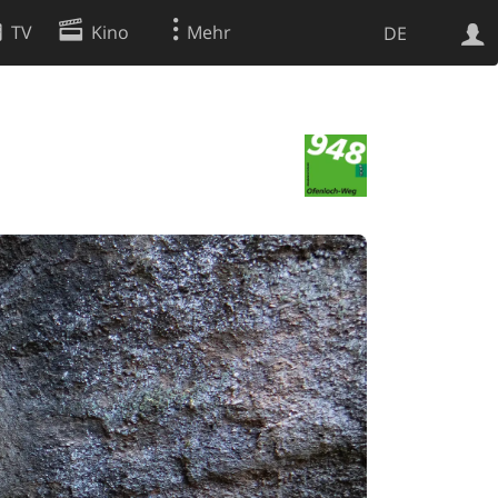
TV
Kino
Mehr
DE
Websuche
Apps