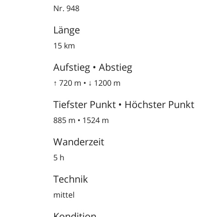
Nr. 948
Länge
15 km
Aufstieg • Abstieg
↑ 720 m • ↓ 1200 m
Tiefster Punkt • Höchster Punkt
885 m • 1524 m
Wanderzeit
5 h
Technik
mittel
Kondition