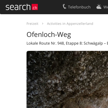
Telefonbuch
We
Ihr Eintrag
Kontakt
Freizeit
Activities in Appenzellerland
Kundencenter Geschäftskunden
Nutzungsbed
Ofenloch-Weg
Impressum
Datenschutze
Lokale Route Nr. 948, Etappe 8: Schwägalp –