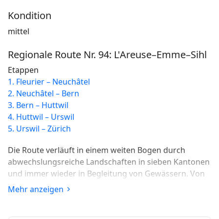
Kondition
mittel
Regionale Route Nr. 94: L'Areuse–Emme–Sihl
Etappen
1. Fleurier – Neuchâtel
2. Neuchâtel – Bern
3. Bern – Huttwil
4. Huttwil – Urswil
5. Urswil – Zürich
Die Route verläuft in einem weiten Bogen durch
abwechslungsreiche Landschaften in sieben Kantonen
und immer wieder in Begleitung von Gewässern. Von
der wilden Areuseschlucht, über die Auenwälder der
Mehr anzeigen
Emme bis an die Windungen der Sihl.