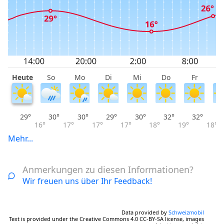
Heute
So
Mo
Di
Mi
Do
Fr
S
29°
30°
30°
29°
30°
32°
32°
16°
17°
17°
17°
18°
19°
18°
Mehr...
Anmerkungen zu diesen Informationen?
Wir freuen uns über Ihr Feedback!
Data provided by
Schweizmobil
Text is provided under the Creative Commons 4.0 CC-BY-SA license, images