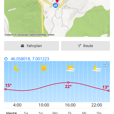
Fahrplan
Route
46.058018, 7.001223
Heute
Sa
So
Mo
Di
Mi
Do
F