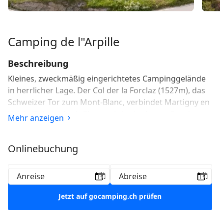
Camping de l"Arpille
Beschreibung
Kleines, zweckmäßig eingerichtetes Campinggelände
in herrlicher Lage. Der Col der la Forclaz (1527m), das
Schweizer Tor zum Mont-Blanc, verbindet Martigny en
Valais (Schweiz) mit Chamonix in der Haute-Savoie
Mehr anzeigen
(Frankreich). Ganz im Norden des Mont-Blanc-Massivs
führt Sie der Col de la Forclaz ins obere Tal des Trient:
Onlinebuchung
Naturbelassene und unberührte Weiten, ein Paradies
für den Bergwanderer.