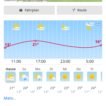
Fahrplan
Route
Heute
So
Mo
Di
Mi
Do
Fr
S
21°
24°
23°
23°
23°
25°
24°
13°
14°
14°
14°
10°
11°
12°
Mehr...