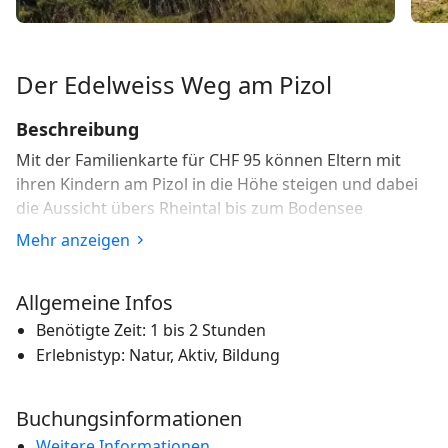
Der Edelweiss Weg am Pizol
Beschreibung
Mit der Familienkarte für CHF 95 können Eltern mit
ihren Kindern am Pizol in die Höhe steigen und dabei
die Aussicht übers Rheintal bis zum Bodensee
geniessen.
Mehr anzeigen
Am Pizol können Besucher den acht Stationen des
Edelweiss Weges
Allgemeine Infos
folgen und dabei alles über die
schönen Blumen lernen, die symbolisch für die
Benötigte Zeit: 1 bis 2 Stunden
Schweiz stehen. Der Weg bietet mit seinen
Erlebnistyp: Natur, Aktiv, Bildung
Aussichtspunkten auf Rheintal und Bodensee sowie
seinen wunderbaren Picknick- und Grillplätzen mit
Buchungsinformationen
Alpenkörben eine wunderbare Möglichkeit für Zeit mit
der Familie oder für einen schönen
Weitere Informationen