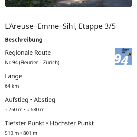
L'Areuse–Emme–Sihl, Etappe 3/5
Beschreibung
Regionale Route
Nr. 94 (Fleurier – Zürich)
Länge
64 km
Aufstieg • Abstieg
↑ 760 m • ↓ 680 m
Tiefster Punkt • Höchster Punkt
510 m • 801 m