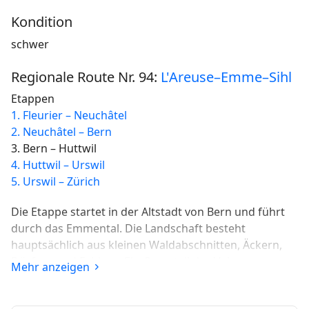
Kondition
schwer
Regionale Route Nr. 94:
L'Areuse–Emme–Sihl
Etappen
1. Fleurier – Neuchâtel
2. Neuchâtel – Bern
3. Bern – Huttwil
4. Huttwil – Urswil
5. Urswil – Zürich
Die Etappe startet in der Altstadt von Bern und führt
durch das Emmental. Die Landschaft besteht
hauptsächlich aus kleinen Waldabschnitten, Äckern,
Dörfern und Feldern. Ein Grossteil des Velowegs
Mehr anzeigen
verläuft entlang der Emme. Das Ziel der Etappe
befindet sich in Huttwil.