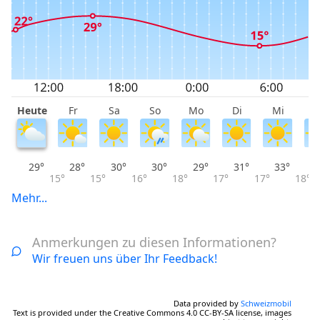
Heute
Fr
Sa
So
Mo
Di
Mi
D
29°
28°
30°
30°
29°
31°
33°
15°
15°
16°
18°
17°
17°
18°
Mehr...
Anmerkungen zu diesen Informationen?
Wir freuen uns über Ihr Feedback!
Data provided by
Schweizmobil
Text is provided under the Creative Commons 4.0 CC-BY-SA license, images