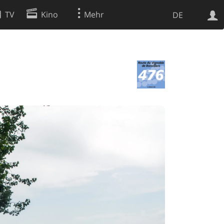
TV
Kino
Mehr
DE
Websuche
Apps