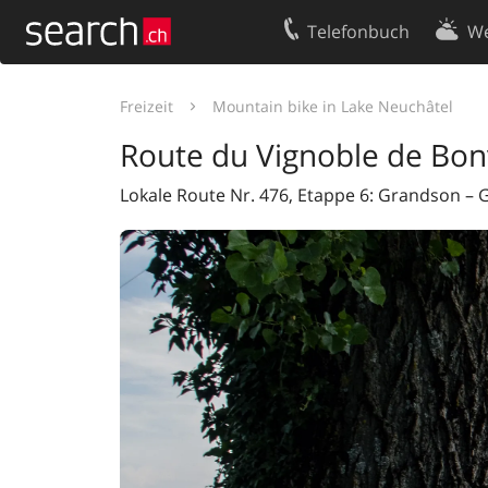
Telefonbuch
We
Ihr Eintrag
Kontakt
Freizeit
Mountain bike in Lake Neuchâtel
Kundencenter Geschäftskunden
Nutzungsbed
Route du Vignoble de Bonv
Impressum
Datenschutze
Lokale Route Nr. 476, Etappe 6: Grandson –