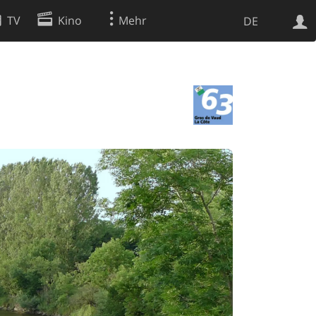
TV
Kino
Mehr
DE
Websuche
Apps