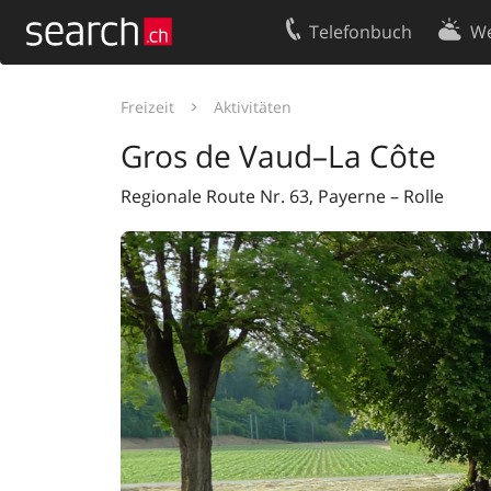
Telefonbuch
We
Ihr Eintrag
Kontakt
Freizeit
Aktivitäten
Kundencenter Geschäftskunden
Nutzungsbed
Gros de Vaud–La Côte
Impressum
Datenschutze
Regionale Route Nr. 63, Payerne – Rolle