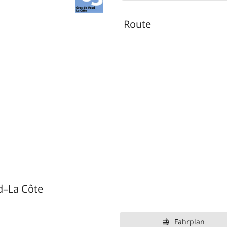
Route
d–La Côte
Fahrplan