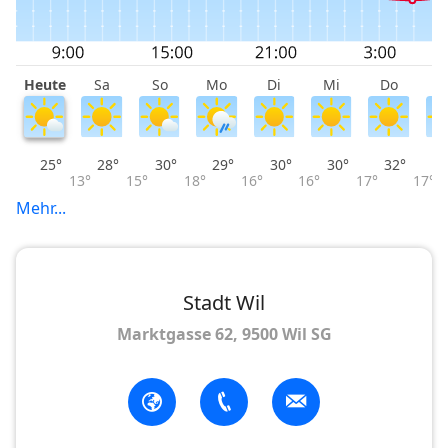
Heute
Sa
So
Mo
Di
Mi
Do
F
25°
28°
30°
29°
30°
30°
32°
13°
15°
18°
16°
16°
17°
17°
Mehr...
Stadt Wil
Marktgasse 62, 9500 Wil SG