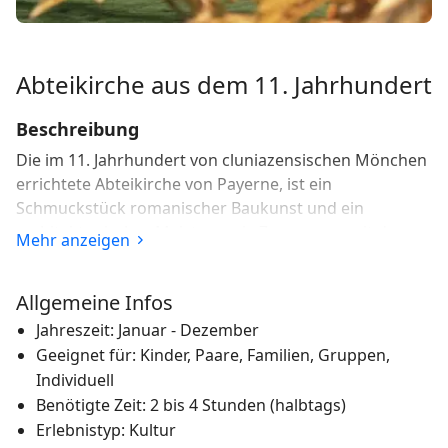
Abteikirche aus dem 11. Jahrhundert
Beschreibung
Die im 11. Jahrhundert von cluniazensischen Mönchen
errichtete Abteikirche von Payerne, ist ein
Schmuckstück romanischer Baukunst und ein
architektonisches Meisterwerk. Zusammen mit der
Mehr anzeigen
gegenüber gelegenen Pfarrkirche aus dem 14.
Jahrhundert und den angrenzenden Gebäuden bildet
Allgemeine Infos
sie eine bemerkenswerte Einheit.
Jahreszeit: Januar - Dezember
Um ihren Erhalt zu gewährleisten, sind beträchtliche
Geeignet für: Kinder, Paare, Familien, Gruppen,
Restaurierungsarbeiten im Gange; sie sind der Grund
Individuell
warum die Abteikirche vorübergehend für das
Benötigte Zeit: 2 bis 4 Stunden (halbtags)
Publikum geschlossen ist.
Erlebnistyp: Kultur