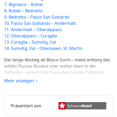
7. Bignasco – Robiei
8. Robiei – Bedretto
9. Bedretto – Passo San Gottardo
10. Passo San Gottardo – Andermatt
11. Andermatt – Oberalppass
12. Oberalppass – Curaglia
13. Curaglia – Sumvitg, Val
14. Sumvitg, Val – Obersaxen, St. Martin
Der lange Abstieg ab Bosco Gurin – meist entlang des
wilden Flusses Rovana oder weiter oben in der
Talflanke – erreicht bei Cevio den breiten Talboden.
Flussaufwärts der Maggia folgend, endet die
Mehr anzeigen
Wanderung nach einem Abstecher zur historischen
Stätte Sott Piodau in Bignasco, wo sich das Valle
Maggia aufteilt.
Präsentiert von