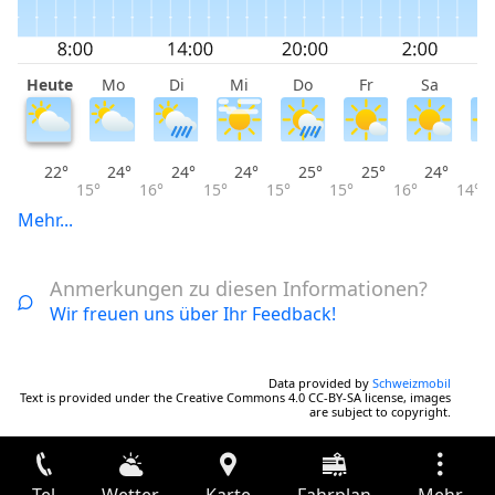
Heute
Mo
Di
Mi
Do
Fr
Sa
S
22°
24°
24°
24°
25°
25°
24°
15°
16°
15°
15°
15°
16°
14°
Mehr...
Anmerkungen zu diesen Informationen?
Wir freuen uns über Ihr Feedback!
Data provided by
Schweizmobil
Text is provided under the Creative Commons 4.0 CC-BY-SA license, images
are subject to copyright.