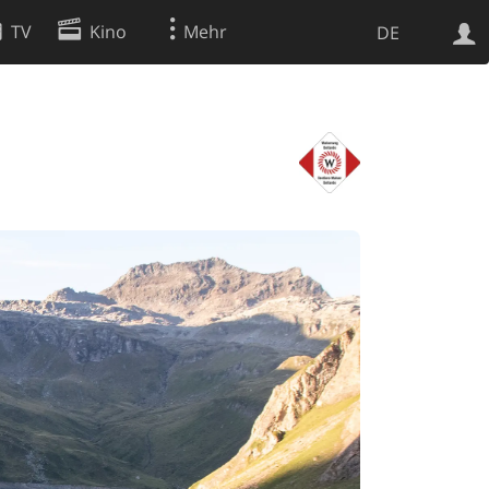
TV
Kino
Mehr
DE
Websuche
Apps