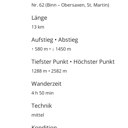
Nr. 62 (Binn – Obersaxen, St. Martin)
Länge
13 km
Aufstieg • Abstieg
↑ 580 m • ↓ 1450 m
Tiefster Punkt • Höchster Punkt
1288 m • 2582 m
Wanderzeit
4 h 50 min
Technik
mittel
Kondition