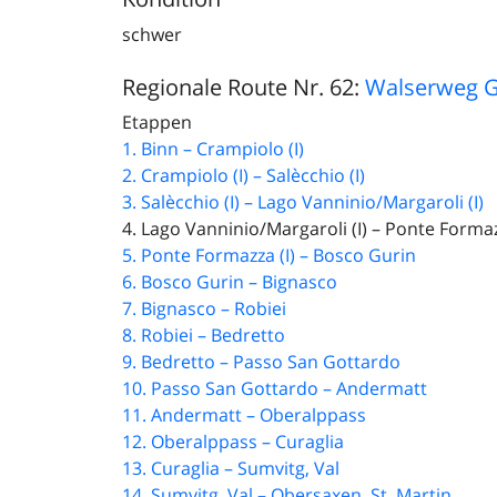
schwer
Regionale Route Nr. 62:
Walserweg G
Etappen
1. Binn – Crampiolo (I)
2. Crampiolo (I) – Salècchio (I)
3. Salècchio (I) – Lago Vanninio/Margaroli (I)
4. Lago Vanninio/Margaroli (I) – Ponte Formaz
5. Ponte Formazza (I) – Bosco Gurin
6. Bosco Gurin – Bignasco
7. Bignasco – Robiei
8. Robiei – Bedretto
9. Bedretto – Passo San Gottardo
10. Passo San Gottardo – Andermatt
11. Andermatt – Oberalppass
12. Oberalppass – Curaglia
13. Curaglia – Sumvitg, Val
14. Sumvitg, Val – Obersaxen, St. Martin