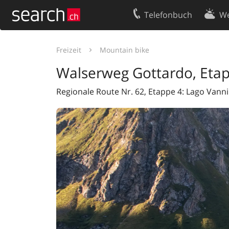
Telefonbuch
We
Ihr Eintrag
Kontakt
Freizeit
Mountain bike
Kundencenter Geschäftskunden
Nutzungsbed
Walserweg Gottardo, Eta
Impressum
Datenschutze
Regionale Route Nr. 62, Etappe 4: Lago Vannin