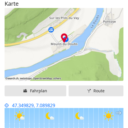
Karte
Fahrplan
Route
47.349829, 7.089829