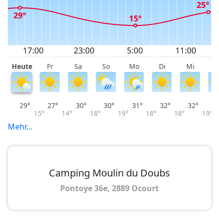
Heute
Fr
Sa
So
Mo
Di
Mi
D
29°
27°
30°
30°
31°
32°
32°
15°
14°
18°
19°
18°
18°
19°
Mehr...
Camping Moulin du Doubs
Pontoye 36e, 2889 Ocourt