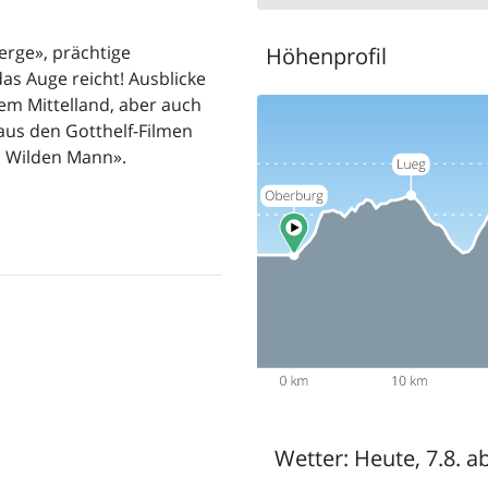
erge», prächtige
Höhenprofil
as Auge reicht! Ausblicke
em Mittelland, aber auch
 aus den Gotthelf-Filmen
um Wilden Mann».
Wetter:
Heute, 7.8. a