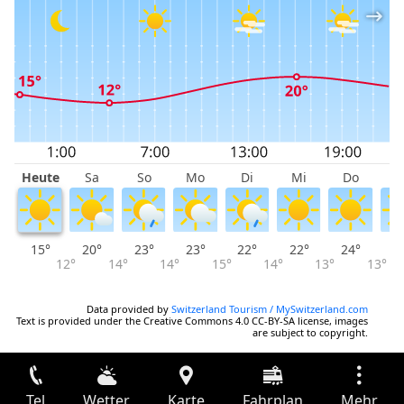
Heute
Sa
So
Mo
Di
Mi
Do
F
15°
20°
23°
23°
22°
22°
24°
2
12°
14°
14°
15°
14°
13°
13°
Data provided by
Switzerland Tourism / MySwitzerland.com
Text is provided under the Creative Commons 4.0 CC-BY-SA license, images
are subject to copyright.
Tel
Wetter
Karte
Fahrplan
Mehr