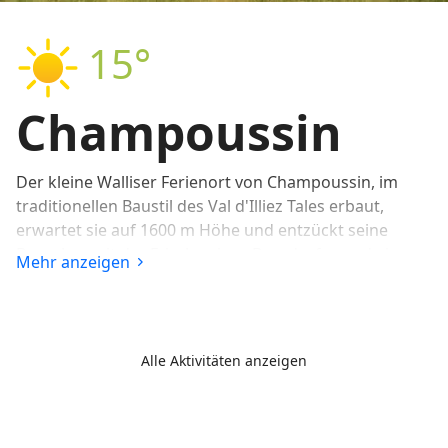
15°
Champoussin
Der kleine Walliser Ferienort von Champoussin, im
traditionellen Baustil des Val d'Illiez Tales erbaut,
erwartet sie auf 1600 m Höhe und entzückt seine
Besucher mit der Frische eines Bergdorfes und einem
Mehr anzeigen
fantastischen Ausblick auf die majestätische Dents du
Midi Bergkette.
Im Sommer wie auch im Winter, bietet Champoussin
Alle Aktivitäten anzeigen
seinen Feriengästen ein reichhaltiges Angebot an
Aktivitäten, sei es für Jung oder Alt.