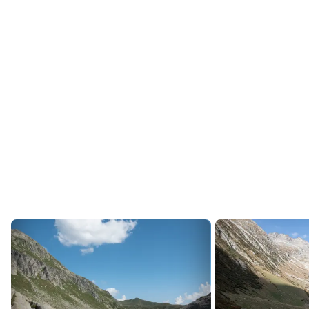
Top-Reiseziel.
Andermatt entdecken
In Andermatt ankommen ist ein Erlebnis: Es liegt in
einem imposanten Hochtal, rundherum nichts als
Berge. Vor dieser Kulisse startest du deinen
Dorfrundgang. Du entdeckst das wohl schönste
Patrizierhaus, heute das
Talmuseum Ursern
.
Erkundest die zahlreichen Geschäfte mit Outdoor-
Ausrüstungen und Souvenirs wie Bergkristallen aus
dem Gotthardgebiet. Machst zum Abschluss einen
Abstecher in den Dorfteil
Reuss
, wo die Piazza
Gottardo mit
Victorinox Store
und Restaurants zum
Verweilen einlädt.
Pässe und Bergtouren
Mit acht Alpenpässen ist die Tourenvielfalt rund um
Andermatt einzigartig. Wunderschön sind
Wanderungen am Oberalp- und
Furkapass
oder auf
dem
Vier-Quellen-Weg
: Er führt dich durch