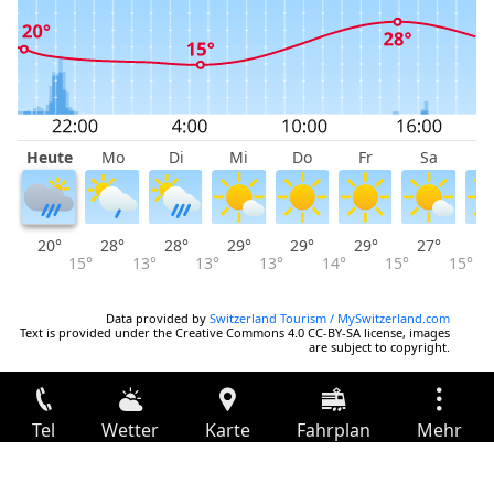
Heute
Mo
Di
Mi
Do
Fr
Sa
S
20°
28°
28°
29°
29°
29°
27°
2
15°
13°
13°
13°
14°
15°
15°
Data provided by
Switzerland Tourism / MySwitzerland.com
Text is provided under the Creative Commons 4.0 CC-BY-SA license, images
are subject to copyright.
Tel
Wetter
Karte
Fahrplan
Mehr
Anmelden