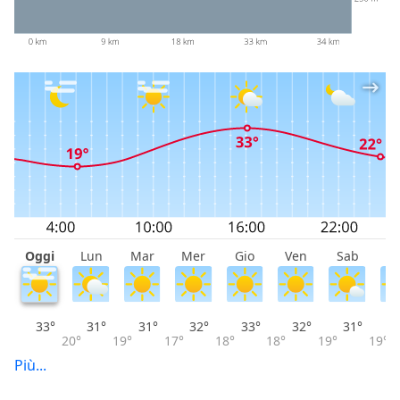
Oggi
Lun
Mar
Mer
Gio
Ven
Sab
D
33°
31°
31°
32°
33°
32°
31°
20°
19°
17°
18°
18°
19°
19°
Più...