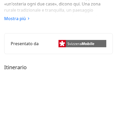
«un'osteria ogni due case», dicono qui. Una zona
rurale tradizionale e tranquilla, un paesaggio
finemente strutturato ai piedi del Säntis, tipici il
Mostra più
dialetto antico e l'umorismo sagace.
Presentato da
Itinerario