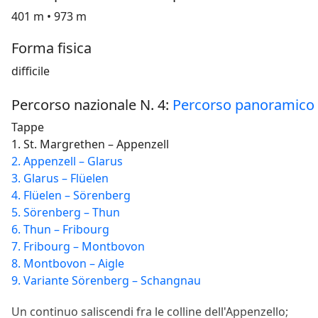
401 m • 973 m
Forma fisica
difficile
Percorso nazionale N. 4:
Percorso panoramico d
Tappe
1. St. Margrethen – Appenzell
2. Appenzell – Glarus
3. Glarus – Flüelen
4. Flüelen – Sörenberg
5. Sörenberg – Thun
6. Thun – Fribourg
7. Fribourg – Montbovon
8. Montbovon – Aigle
9. Variante Sörenberg – Schangnau
Un continuo saliscendi fra le colline dell'Appenzello;