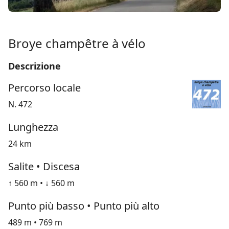
Broye champêtre à vélo
Descrizione
Percorso locale
N. 472
Lunghezza
24 km
Salite • Discesa
↑ 560 m • ↓ 560 m
Punto più basso • Punto più alto
489 m • 769 m