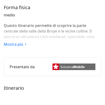
Forma fisica
medio
Questo itinerario permette di scoprire la parte
centrale della valle della Broye e le vicine colline. Il
percorso attraversa città medievali, splendide zone
rurali e boschi.
Mostra più
Presentato da
Itinerario