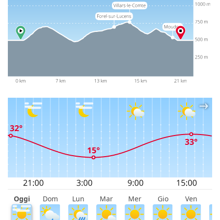
Oggi
Dom
Lun
Mar
Mer
Gio
Ven
S