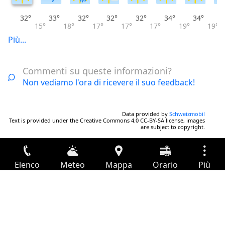
32°
33°
32°
32°
32°
34°
34°
15°
18°
17°
17°
17°
19°
19°
Più...
Commenti su queste informazioni?
Non vediamo l'ora di ricevere il suo feedback!
Data provided by
Schweizmobil
Text is provided under the Creative Commons 4.0 CC-BY-SA license, images
are subject to copyright.
Elenco
Meteo
Mappa
Orario
Più
Accesso
Servizi