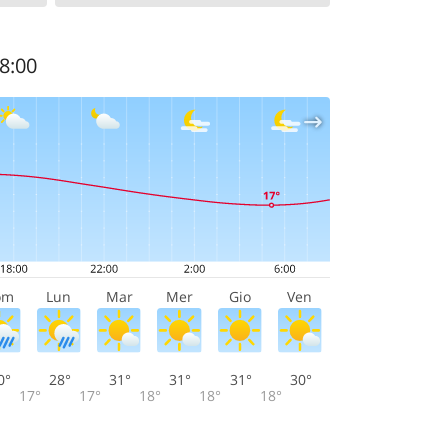
08:00
om
Lun
Mar
Mer
Gio
Ven
0°
28°
31°
31°
31°
30°
17°
17°
18°
18°
18°