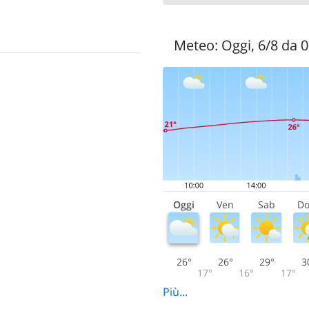
Meteo:
Oggi, 6/8 da 
Oggi
Ven
Sab
D
26°
26°
29°
3
17°
16°
17°
Più...