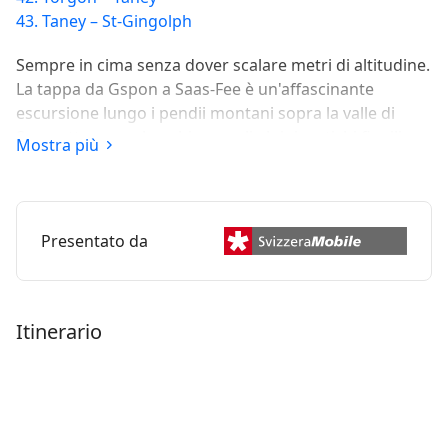
43. Taney – St-Gingolph
Sempre in cima senza dover scalare metri di altitudine.
La tappa da Gspon a Saas-Fee è un'affascinante
escursione lungo i pendii montani sopra la valle di
Saas, attraverso boschi, pascoli alpini, antichi fienili e
Mostra più
stalle con vista sui quattromila del Vallese.
Presentato da
Itinerario