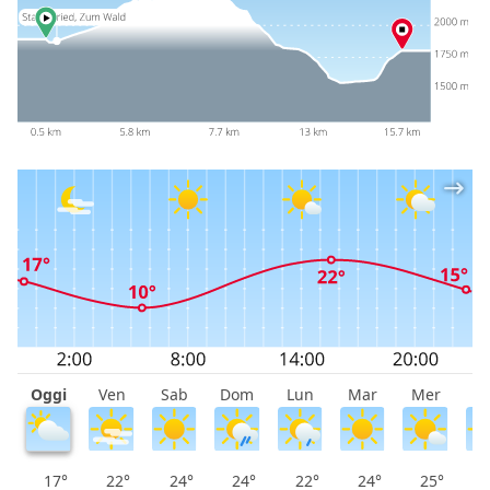
Oggi
Ven
Sab
Dom
Lun
Mar
Mer
G
17°
22°
24°
24°
22°
24°
25°