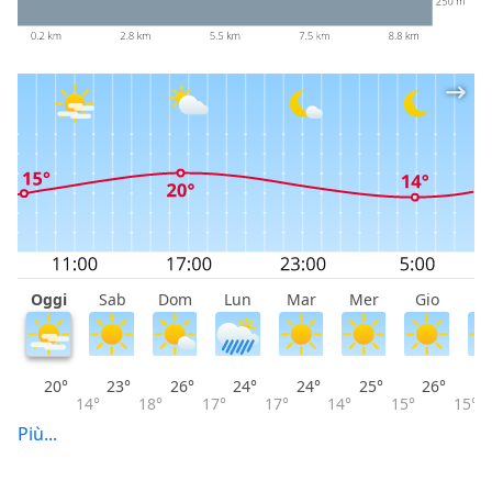
Oggi
Sab
Dom
Lun
Mar
Mer
Gio
V
20°
23°
26°
24°
24°
25°
26°
14°
18°
17°
17°
14°
15°
15°
Più...