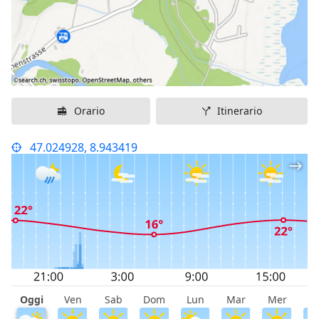
Orario
Itinerario
47.024928, 8.943419
Oggi
Ven
Sab
Dom
Lun
Mar
Mer
G