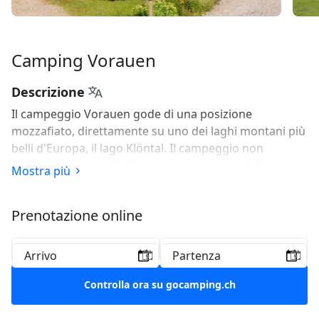
Camping Vorauen
Descrizione
Il campeggio Vorauen gode di una posizione
mozzafiato, direttamente su uno dei laghi montani più
belli d'Europa, il lago Klöntal. Il campeggio non
dispone di elettricità. Tuttavia, sono disponibili due
Mostra più
piazzole con allacciamento elettrico, in caso di
necessità medica.
Prenotazione online