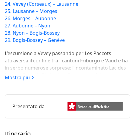
24. Vevey (Corseaux) – Lausanne
25. Lausanne – Morges
26. Morges – Aubonne
27. Aubonne – Nyon
28. Nyon – Bogis-Bossey
29. Bogis-Bossey – Genève
L’escursione a Vevey passando per Les Paccots
attraversa il confine tra i cantoni Friburgo e Vaud e ha
in serbo numerose sorprese: l’incontaminato Lac des
Joncs, il Pont de Fégire (confine cantonale) e una
Mostra più
maestosa vista sulle Prealpi e sul lago Lemano, oltre a
specialità regionali.
Presentato da
Itinerario