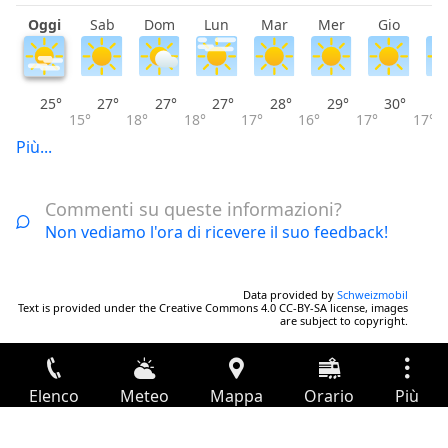
Oggi
Sab
Dom
Lun
Mar
Mer
Gio
V
25°
27°
27°
27°
28°
29°
30°
15°
18°
18°
17°
16°
17°
17°
Più...
Commenti su queste informazioni?
Non vediamo l'ora di ricevere il suo feedback!
Data provided by
Schweizmobil
Text is provided under the Creative Commons 4.0 CC-BY-SA license, images
are subject to copyright.
Elenco
Meteo
Mappa
Orario
Più
Accesso