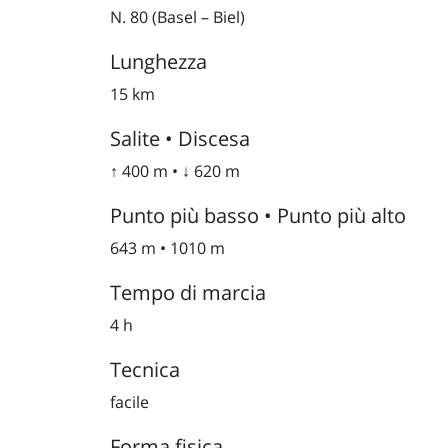
N. 80 (Basel – Biel)
Lunghezza
15 km
Salite • Discesa
↑ 400 m • ↓ 620 m
Punto più basso • Punto più alto
643 m • 1010 m
Tempo di marcia
4 h
Tecnica
facile
Forma fisica