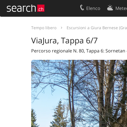
Elenco
Mete
Il vostro profolio
Contatti
Tempo libero
Escursioni a Giura Bernese (Gr
Area clienti
Condizioni d’u
ViaJura, Tappa 6/7
Informazioni Legali
Protezione dei
Percorso regionale N. 80, Tappa 6: Sornetan