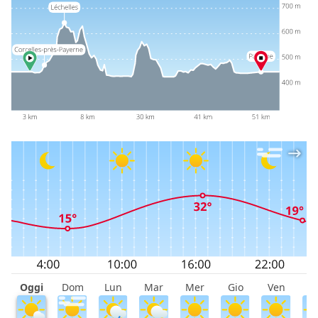
Oggi
Dom
Lun
Mar
Mer
Gio
Ven
S