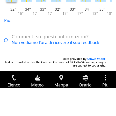
32°
34°
33°
32°
33°
34°
35°
16°
17°
17°
17°
17°
18°
18°
Più...
Commenti su queste informazioni?
Non vediamo l'ora di ricevere il suo feedback!
Data provided by
Schweizmobil
Text is provided under the Creative Commons 4.0 CC-BY-SA license, images
are subject to copyright.
Elenco
Meteo
Mappa
Orario
Più
Accesso
Servizi