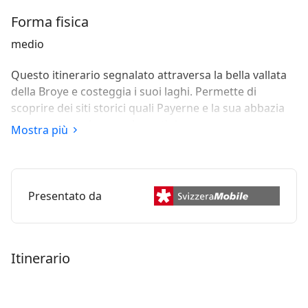
Forma fisica
medio
Questo itinerario segnalato attraversa la bella vallata
della Broye e costeggia i suoi laghi. Permette di
scoprire dei siti storici quali Payerne e la sua abbazia
romana, Avenches con le vestigia romane, senza
Mostra più
dimanticare la città medievale di Estavayer-le-Lac.
Presentato da
Itinerario